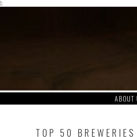
);
Skip
to
content
ABOUT 
TOP 50 BREWERIES