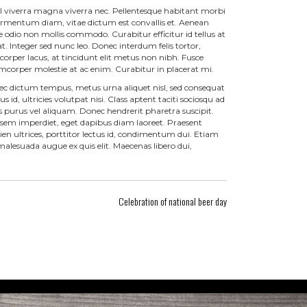
vel viverra magna viverra nec. Pellentesque habitant morbi
fermentum diam, vitae dictum est convallis et. Aenean
 odio non mollis commodo. Curabitur efficitur id tellus at
. Integer sed nunc leo. Donec interdum felis tortor,
lamcorper lacus, at tincidunt elit metus non nibh. Fusce
llamcorper molestie at ac enim. Curabitur in placerat mi.
nec dictum tempus, metus urna aliquet nisl, sed consequat
us id, ultricies volutpat nisi. Class aptent taciti sociosqu ad
 purus vel aliquam. Donec hendrerit pharetra suscipit.
et sem imperdiet, eget dapibus diam laoreet. Praesent
en ultrices, porttitor lectus id, condimentum dui. Etiam
in malesuada augue ex quis elit. Maecenas libero dui,
Celebration of national beer day