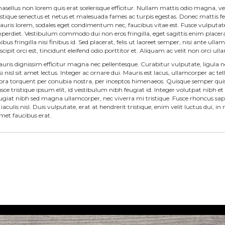
asellus non lorem quis erat scelerisque efficitur. Nullam mattis odio magna, 
istique senectus et netus et malesuada fames ac turpis egestas. Donec mattis 
uris lorem, sodales eget condimentum nec, faucibus vitae est. Fusce vulputate
perdiet. Vestibulum commodo dui non eros fringilla, eget sagittis enim placerat
nibus fringilla nisi finibus id. Sed placerat, felis ut laoreet semper, nisi ante ul
scipit orci est, tincidunt eleifend odio porttitor et. Aliquam ac velit non orci u
uris dignissim efficitur magna nec pellentesque. Curabitur vulputate, ligula 
si nisl sit amet lectus. Integer ac ornare dui. Mauris est lacus, ullamcorper ac tell
tora torquent per conubia nostra, per inceptos himenaeos. Quisque semper quis
sce tristique ipsum elit, id vestibulum nibh feugiat id. Integer volutpat nibh 
ugiat nibh sed magna ullamcorper, nec viverra mi tristique. Fusce rhoncus sapi
 iaculis nisl. Duis vulputate, erat at hendrerit tristique, enim velit luctus dui, 
amet faucibus erat.