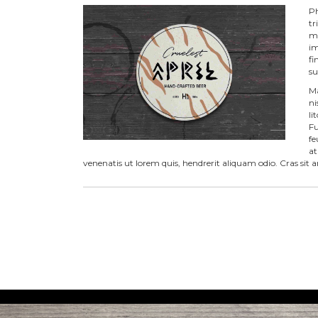
Ph
tr
ma
im
fi
su
Ma
ni
li
Fu
fe
at
venenatis ut lorem quis, hendrerit aliquam odio. Cras sit 
POST
NAVIGATION